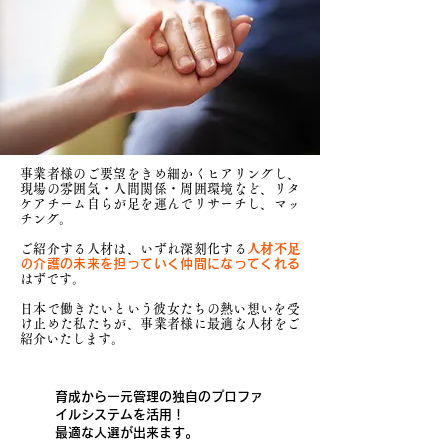
事業者様のご要望をきめ細かくヒアリングし、
現場の雰囲気・人間関係・周囲環境など、リタ
ケアチーム自らが足を運んでリサーチし、マッ
チング。
ご紹介する人材は、いずれ
深刻化する
人材不足
の
介護の未来を担っていく仲間
になってくれる
はずです。
​日本で働きたいという彼女たちの熱い想いを受
け止めた私たちが、事業者様に最適な人材をご
紹介いたします。​
育成から一元管理の独自のプロファ
イルシステムを活用！
最適な人選が出来ます。