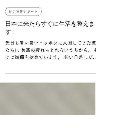
RITACARE
2 時間前
紹介実例レポート
日本に来たらすぐに生活を整えま
す！
先日も暑い暑いニッポンに入国してきた彼女
たちは 長旅の疲れもとれないうちから、す
ぐに準備を始めています。 強い日差しだけ
でなく、路面からの照り返しと熱風のなか、
まずは、 ・施設にご挨拶 ・最寄駅の確認 ・
電車の乗り方、定期券の買い方 ・アパート
からの出勤シミュレーション ・ライフライ
ンの開通 ・役所での手続き ・口座開設 ・
SIMカードの購入 ・生活用品の買い物 など