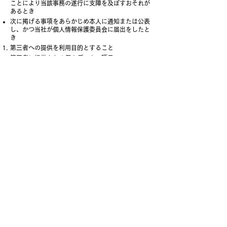
ことにより当該事務の遂行に支障を及ぼすおそれが
あるとき
次に掲げる事項をあらかじめ本人に通知または公表
し、かつ当社が個人情報保護委員会に届出をしたと
き
第三者への提供を利用目的とすること
第三者に提供される個人データの項目
第三者への提供の方法
本人の求めに応じて当該個人情報の第三者への提供
を停止すること
本人の求めを受け付ける方法
当社の個人情報の取扱いに関するご質問やご不明
点、苦情、その他のお問い合わせはお問い合わせフ
ォームよりご連絡ください。