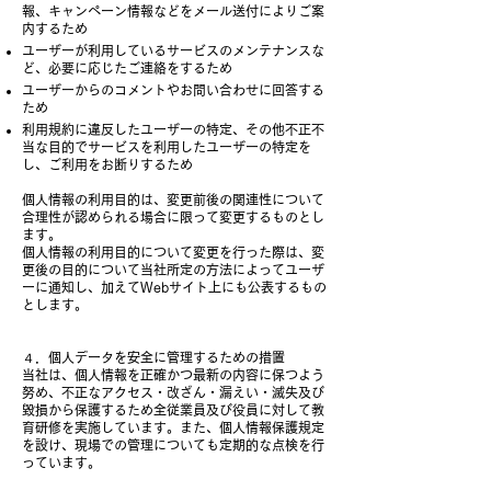
報、キャンペーン情報などをメール送付によりご案
内するため
ユーザーが利用しているサービスのメンテナンスな
ど、必要に応じたご連絡をするため
ユーザーからのコメントやお問い合わせに回答する
ため
利用規約に違反したユーザーの特定、その他不正不
当な目的でサービスを利用したユーザーの特定を
し、ご利用をお断りするため
個人情報の利用目的は、変更前後の関連性について
合理性が認められる場合に限って変更するものとし
ます。
個人情報の利用目的について変更を行った際は、変
更後の目的について当社所定の方法によってユーザ
ーに通知し、加えてWebサイト上にも公表するもの
とします。
４．個人データを安全に管理するための措置
当社は、個人情報を正確かつ最新の内容に保つよう
努め、不正なアクセス・改ざん・漏えい・滅失及び
毀損から保護するため全従業員及び役員に対して教
育研修を実施しています。また、個人情報保護規定
を設け、現場での管理についても定期的な点検を行
っています。