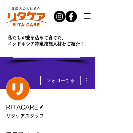
私たちが愛を込めて育てた、
インドネシア特定技能人材を
ご紹介！
お問い合わせ・
資料請求はこちら
その他
フォローする
脚本
RITACARE
リタケアスタッフ