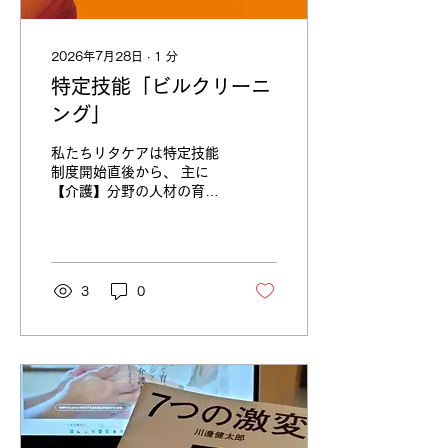
アで心配しているご家族へ
連絡もできないのですか
ら。。。 彼女たちはこれか
2026年7月28日
∙
1
分
ら通うことになる道を 未来
特定技能「ビルクリーニ
を見つめながら踏みしめて
歩きます。 私たちはその背
ング」
中を尊敬の気持ちで見つめ
ます。 私は自分の国でも、
私たちリタケアは特定技能
地下鉄で出口を間違えたら
制度開始直後から、 主に
迷子だし、 スマホがなけれ
【介護】分野の人材の育
ば、また日本語が読めなけ
成、ご紹介をメインとして
れば、 電車の乗り継ぎだっ
実績を積み上げてきまし
てできません～、(;´д｀)。
た！ ただ先般の【外食業】
そんな私たちが調べながら
分野の新規受け入れ停止な
教えて、覚えてくれるので
どで、 ついにさまざまな分
3
0
す。...
野での特定技能人材の争奪
戦が 本格化したように感じ
ます。 弊社でもビルメンテ
ナンス事業者様からのご要
望があり、 特定技能【ビル
クリーニング】人材もご紹
介が可能となりました。 私
たちが育てた彼ら・彼女ら