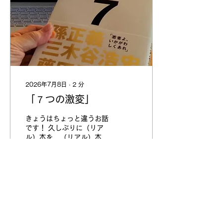
は、介護の仕事をするため
に学んでいたため、 コミュ
ニケーション能力、手先の
器用さ、奉仕といった特徴
があります。 また親日派
で、諸外国より日本を選ん
でくれています。 インドネ
シアの島国ならではの「素
朴さ・誠実」「ホスピタリ
2026年7月8日
∙
2
分
ティ精神」をもち、 ホテル
「７つの激変」
の清掃やビルメンテナンス
業界でも十分に活躍できる
素質があります。 職場の人
きょうはちょっと違うお話
間関係を大切にし、一度就
です！ 久しぶりに（リア
職すると長く真面目に働く
ル）本を、（リアル）本屋
民族性は、 介護現場だけで
で買いました！ 30年前の
なく、清掃現場にもマッチ
インターネットの黎明期の
すると喜ばれています！ も
歴史がまとまった一冊で
しご興味がありましたらぜ
す。 実態やシステムがよく
ひお問い合わせください。
理解できないまま、 よくわ
株式会社コアーズ リタケア
からないインターネット産
9
0
事業部
業だったものがどうやって
jinzai@ritacare.jp...
今のインフラとなったの