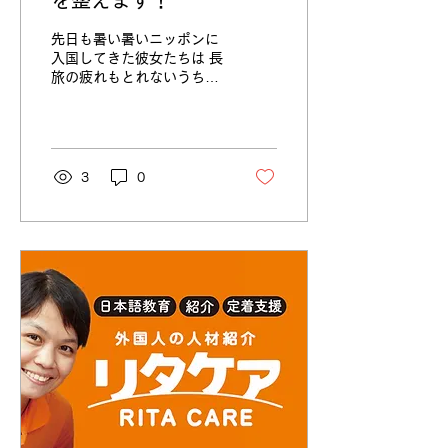
を整えます！
先日も暑い暑いニッポンに
入国してきた彼女たちは 長
旅の疲れもとれないうちか
ら、すぐに準備を始めてい
ます。 強い日差しだけでな
く、路面からの照り返しと
熱風のなか、 まずは、 ・
施設にご挨拶 ・最寄駅の確
3
0
認 ・電車の乗り方、定期券
の買い方 ・アパートからの
出勤シミュレーション ・ラ
イフラインの開通 ・役所で
の手続き ・口座開設 ・
SIMカードの購入 ・生活用
品の買い物 などなど短期間
で本当にやること満載で
す。 役所や郵便局などで予
想より時間がかかったりす
ることも多く、 なかなか予
定通りに進まないこともあ
ります。 とにかく携帯電話
が開通しないと インドネシ