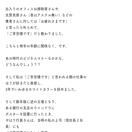
出入りのオフィスお掃除屋さんや、
文房具屋さん（昔はアスクル無い）などの
業者さんに対しては「お疲れさまです」
と言ったら叱られて、
「ご苦労様です」だと教わりました。
こちらと相手の年齢に関係なく、です。
あの時代のビジネスマナーなのかな。
どうなんでしょう？？
そして私は「ご苦労様です」と言われる側の仕事の
ほうが好きだと直感し、
3年でいわゆるホワイトカラーを辞めました。
そして数年後に逆の立場となり、
ある銀行の支店のウインドウに
ポスターを設置に行ったとき、
やはり行員さんは、当時の私の上司（現会長と社
長）にも