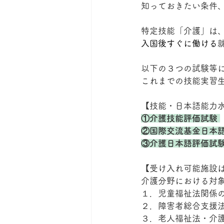
知っておきたい条件
特定技能「介護」は
入国後すぐに働ける
以下の３つの試験等
これまでの技能実習
【技能・日本語能力
①介護技能評価試験
②国際交流基金日本
③介護日本語評価試
【受け入れ可能施設
介護分野における対
１．児童福祉法関係
２．障害者総合支援
３．老人福祉法・介