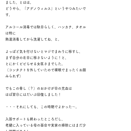
ました、とほほ。
どうやら、「アデノウィルス」というやつみたいで
す。
アルコール消毒では駄目らしく、ハンカチ、タオル
は特に
熱湯消毒してから洗濯してね、と。
よっぽど気を付けないとマジでまわりに移すし、
まず自分の左目に移さないように！と、
とにかくビビらせる女医さまでした。
（コンタクトを外していたので裸眼でまったくお顔
みられず）
でもこの脅し（？）のおかけが目の充血は
ほぼ翌日にはだいぶ回復しました！
・・・それにしても、この時期でよかった〜。
入国サポートも終わったところだし、
老健に入っている母の面会や実家の掃除にはまだ少