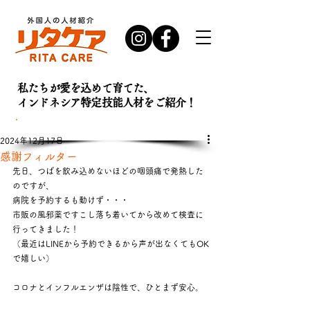
私たちが愛を込めて育てた、
インドネシア特定技能人材を
ご紹介！
お問い合わせ・
資料請求はこちら
2024年12月17日
感謝フィルター
先日、つばを飲み込めないほどの咽頭痛で発熱した
のですが、
病院を予約するも動けず・・・
市販の風邪薬ですこし落ち着いてから改めて検査に
行ってきました！
（最近はLINEから予約できるから声が出なくてもOK
で嬉しい）
コロナとインフルエンザは陰性で、ひとまず安心。