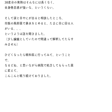
38度台の発熱はそんなには長くなく、
全身倦怠感が強いな、というくらい。
そして涙と目やにが出ると相談したところ、
市販の風邪薬で鼻水をとめると、たまに目に回る人
がいる、、、
というようは話を聞きました。
（少し朦朧としていたので間違って解釈してたらす
みません）
ひどくなったら眼科医に行ってみて、ということ
で、
なるどね、と思いながら病院で処方してもらった薬
に変えて、
こんこんと眠り続けておりました。