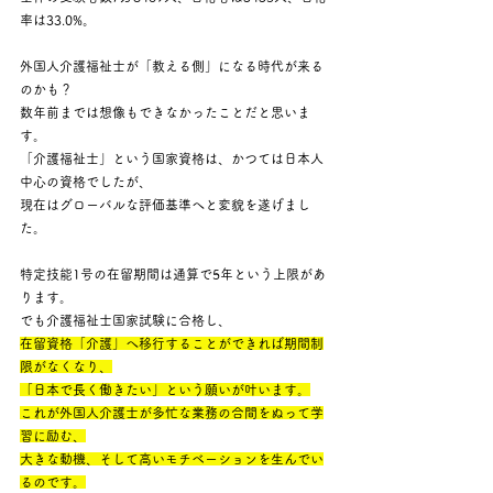
率は33.0%。
外国人介護福祉士が「教える側」になる時代が来る
のかも？
数年前までは想像もできなかったことだと思いま
す。
「介護福祉士」という国家資格は、かつては日本人
中心の資格でしたが、
現在はグローバルな評価基準へと変貌を遂げまし
た。
特定技能1号の在留期間は通算で5年という上限があ
ります。
でも介護福祉士国家試験に合格し、
在留資格「介護」へ移行することができれば期間制
限がなくなり、
「日本で長く働きたい」という願いが叶います。
これが外国人介護士が多忙な業務の合間をぬって学
習に励む、
大きな動機、そして高いモチベーションを生んでい
るのです。