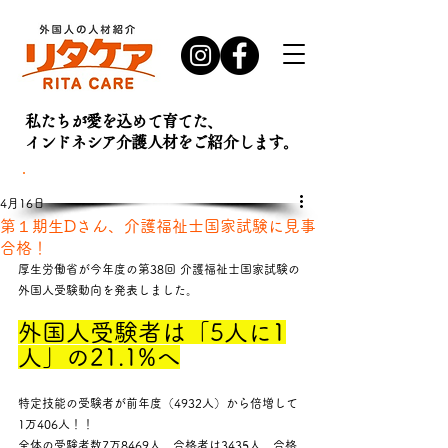
私たちが愛を込めて育てた、
インドネシア介護人材を
ご紹介します。
お問い合わせ・
資料請求はこちら
4月16日
第１期生Dさん、介護福祉士国家試験に見事
合格！
厚生労働省が今年度の第38回 介護福祉士国家試験の
外国人受験動向を発表しました。
外国人受験者は「5人に1
人」の21.1%へ
特定技能の受験者が前年度（4932人）から倍増して
1万406人！！
全体の受験者数7万8469人、合格者は3435人、合格