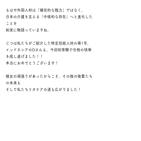
もはや外国人材は「補完的な戦力」ではなく、
日本の介護を支える「中核的な存在」へと進化した
ことを
如実に物語っていますね。
じつは私たちがご紹介した特定技能人材の第1号、
インドネシアのDさんも、今回初受験で合格の快挙
を成し遂げました！！
本当におめでとうございます！
彼女の頑張りがあったからこそ、その後の後輩たち
の未来も
そして私たちリタケアの道も広がりました！