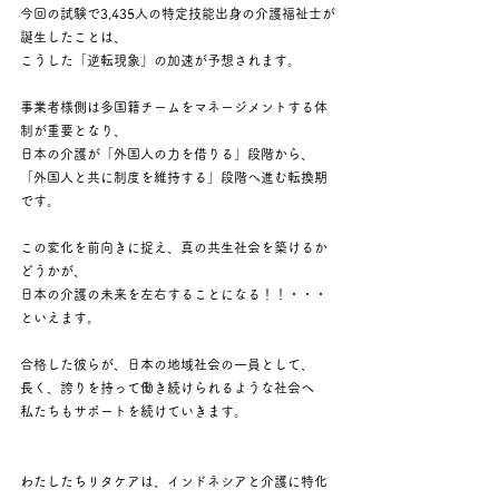
今回の試験で3,435人の特定技能出身の介護福祉士が
誕生したことは、
こうした「逆転現象」の加速が予想されます。
事業者様側は多国籍チームをマネージメントする体
制が重要となり、
日本の介護が「外国人の力を借りる」段階から、
「外国人と共に制度を維持する」段階へ進む転換期
です。
この変化を前向きに捉え、真の共生社会を築けるか
どうかが、
日本の介護の未来を左右することになる！！・・・
といえます。
合格した彼らが、日本の地域社会の一員として、
長く、誇りを持って働き続けられるような社会へ
私たちもサポートを続けていきます。
わたしたちリタケアは、インドネシアと介護に特化