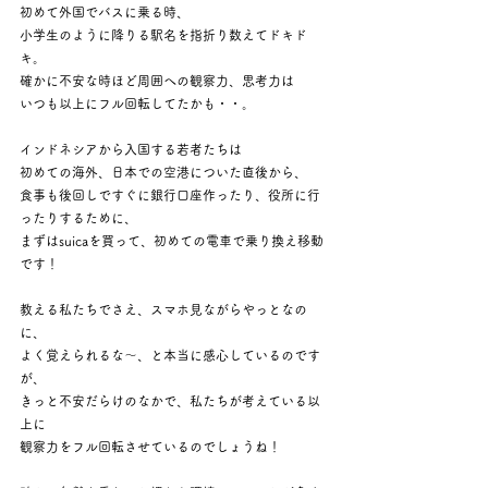
初めて外国でバスに乗る時、
小学生のように降りる駅名を指折り数えてドキド
キ。
確かに不安な時ほど周囲への観察力、思考力は
いつも以上にフル回転してたかも・・。
インドネシアから入国する若者たちは
初めての海外、日本での空港についた直後から、
食事も後回しですぐに銀行口座作ったり、役所に行
ったりするために、
まずはsuicaを買って、初めての電車で乗り換え移動
です！
教える私たちでさえ、スマホ見ながらやっとなの
に、
よく覚えられるな～、と本当に感心しているのです
が、
きっと不安だらけのなかで、私たちが考えている以
上に
観察力をフル回転させているのでしょうね！